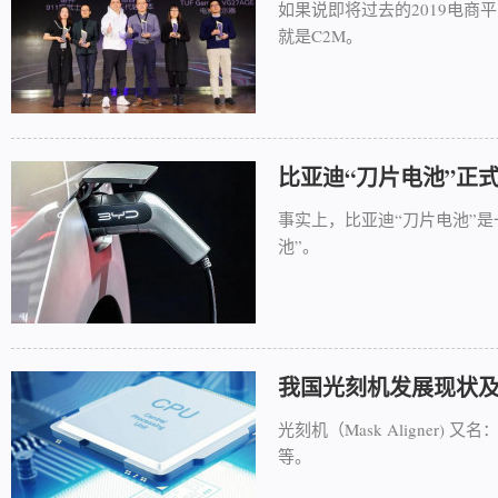
如果说即将过去的2019电
就是C2M。
比亚迪“刀片电池”正
事实上，比亚迪“刀片电池”
池”。
我国光刻机发展现状
光刻机（Mask Aligner
等。