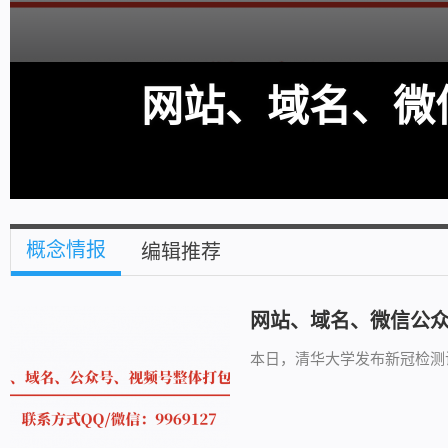
网站、域名、微
概念情报
编辑推荐
网站、域名、微信公
本日，清华大学发布新冠检测