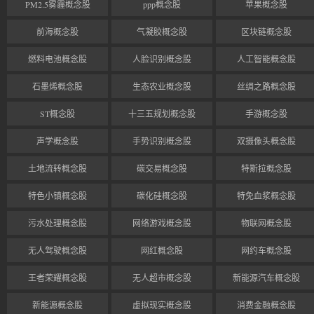
PM2.5雾霾概念股
ppp概念股
苹果概念股
前海概念股
气凝胶概念股
区块链概念股
燃料电池概念股
人脸识别概念股
人工智能概念股
石墨烯概念股
生态农业概念股
丝绸之路概念股
ST概念股
十三五规划概念股
手游概念股
声学概念股
手势识别概念股
双摄像头概念股
土地流转概念股
碳交易概念股
特斯拉概念股
特色小镇概念股
碳化硅概念股
特免血浆概念股
污水处理概念股
网络游戏概念股
物联网概念股
无人驾驶概念股
网红概念股
网约车概念股
王者荣耀概念股
无人超市概念股
新能源汽车概念股
新能源概念股
虚拟现实概念股
消费金融概念股