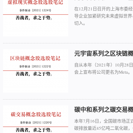
在12月21日召开的上海市
导企业加紧研究未来虚拟世界
切入。
元宇宙系列之区块链
自从本年（2021年）10月28日，
会上宣布将公司更名为Meta。
碳中和系列之碳交易
本年7月16日，全国碳市场
碳排放量近45亿吨二氧化碳