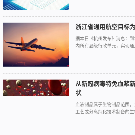
浙江省通用航空目标
据本日《杭州发布》消息：到
内所有县级行政单元，实现通
从新冠病毒特免血浆新
状
血液制品属于生物制品范围，
工艺或分离纯化技术制备的生