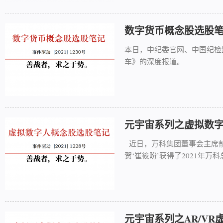
数字货币概念股选股
本日，中纪委官网、中国纪检
车》的深度报道。
元宇宙系列之虚拟数
近日，万科集团董事会主席郁
贺‘崔筱盼’获得了2021年万
元宇宙系列之AR/VR